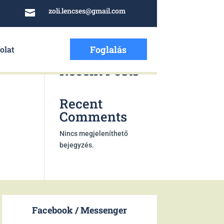
zoli.lencses@gmail.com

Keresés
Foglalás
olat
Recent Posts
Recent
Comments
Nincs megjeleníthető
bejegyzés.
Facebook / Messenger