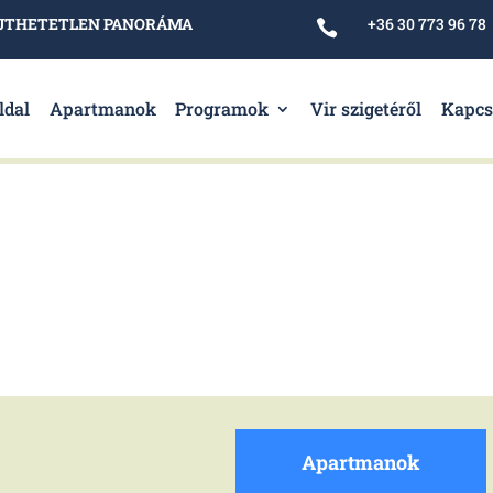
ELEJTHETETLEN PANORÁMA
+36 30 773 96 78

ldal
Apartmanok
Programok
Vir szigetéről
Kapcs
Apartmanok