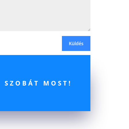
Küldés
J SZOBÁT MOST!