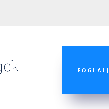
gek
FOGLAL