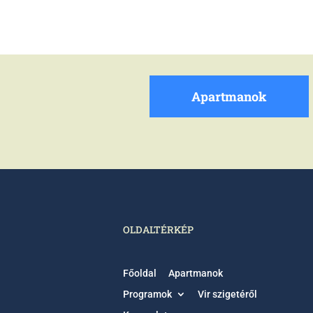
Apartmanok
OLDALTÉRKÉP
Főoldal
Apartmanok
Programok
Vir szigetéről