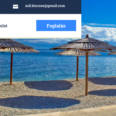
zoli.lencses@gmail.com

Foglalás
olat