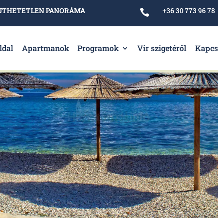
ELEJTHETETLEN PANORÁMA
+36 30 773 96 78

ldal
Apartmanok
Programok
Vir szigetéről
Kapcs