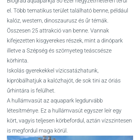
Biograd aquaparkja 50 ezer négyzetméteren terül
el. Több tematikus terület található benne, például
kalóz, western, dinoszaurusz és űr témák.
Összesen 25 attrakció van benne. Vannak
kifejezetten kisgyerekes részek, mint a dinópark
illetve a Szépség és szörnyeteg teáscsésze
körhinta.
Iskolás gyerekekkel vízicsatázhatunk,
kipróbálhatjuk a kalózhajót, de sok tini az óriás
űrhintára is felülhet.
A hullámvasút az aquapark legdurvább
létesítménye. Ez a hullámvasút egyszer leír egy
kört, vagyis teljesen körbefordul, aztán vízszintesen
is megfordul maga körül.