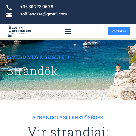
+36 30 773 96 78

zoli.lencses@gmail.com

Foglalás
ISMERD MEG A SZIGETET!
Strandok
STRANDOLÁSI LEHETŐSÉGEK
Vir strandjai: