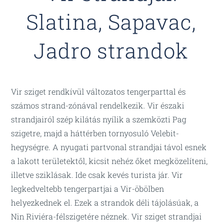
Slatina, Sapavac,
Jadro strandok
Vir sziget rendkívül változatos tengerparttal és
számos strand-zónával rendelkezik. Vir északi
strandjairól szép kilátás nyílik a szemközti Pag
szigetre, majd a háttérben tornyosuló Velebit-
hegységre. A nyugati partvonal strandjai távol esnek
a lakott területektől, kicsit nehéz őket megközelíteni,
illetve sziklásak. Ide csak kevés turista jár. Vir
legkedveltebb tengerpartjai a Vir-öbölben
helyezkednek el. Ezek a strandok déli tájolásúak, a
Nin Riviéra-félszigetére néznek. Vir sziget strandjai