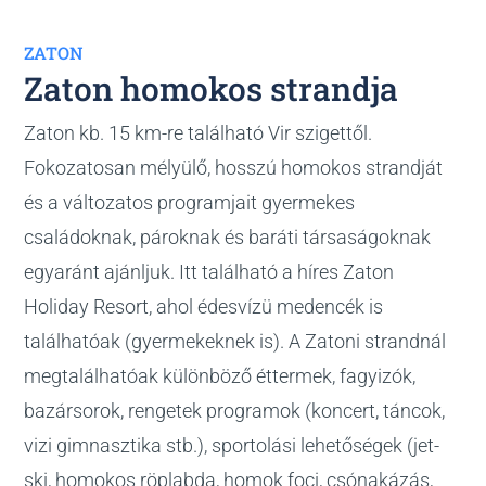
ZATON
Zaton homokos strandja
Zaton kb. 15 km-re található Vir szigettől.
Fokozatosan mélyülő, hosszú homokos strandját
és a változatos programjait gyermekes
családoknak, pároknak és baráti társaságoknak
egyaránt ajánljuk. Itt található a híres Zaton
Holiday Resort, ahol édesvízü medencék is
találhatóak (gyermekeknek is). A Zatoni strandnál
megtalálhatóak különböző éttermek, fagyizók,
bazársorok, rengetek programok (koncert, táncok,
vizi gimnasztika stb.), sportolási lehetőségek (jet-
ski, homokos röplabda, homok foci, csónakázás,