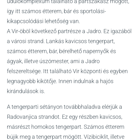
üdülőkomplexum található a partszakasz mögött,
így itt számos étterem, bár és sportolási-
kikapcsolódási lehetőség van.
A Vir-öböl következő partrésze a Jadro. Ez igazából
a városi strand. Lankás kavicsos tengerpart,
számos étterem, bár, bérelhető napernyők és
ágyak, illetve úszómester, ami a Jadro
felszereltsége. Itt található Vir központi és egyben
legnagyobb kikötője. Innen indulnak a hajós
kirándulások is.
A tengerparti sétányon továbbhaladva elérjük a
Radovanjica strandot. Ez egy részben kavicsos,
másrészt homokos tengerpart. Számos étterem
bújik meg a tengerpart mögött. Vízibiciklit, illetve