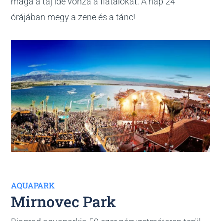
maga a táj ide vonza a fiatalokat. A nap 24
órájában megy a zene és a tánc!
AQUAPARK
Mirnovec Park